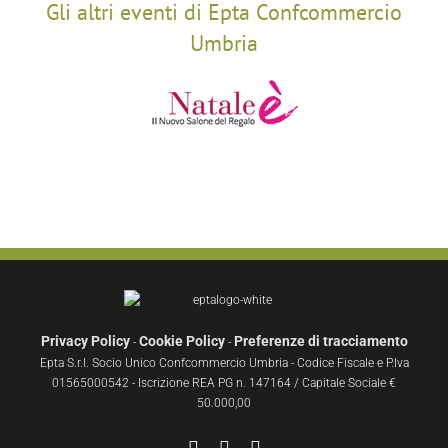
Gli altri eventi di Epta Confcommercio
Umbria
Privacy Policy
Cookie Policy
Preferenze di tracciamento
-
-
Epta S.r.l. Socio Unico Confcommercio Umbria - Codice Fiscale e P.Iva
01565000542 - Iscrizione REA PG n. 147164 / Capitale Sociale €
50.000,00
Facebook
YouTube
Instagram