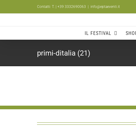
Salta
Contatti: T.
| +39 3332690063
|
info@eptaeventi.it
al
contenuto
IL FESTIVAL
SHO
primi-ditalia (21)