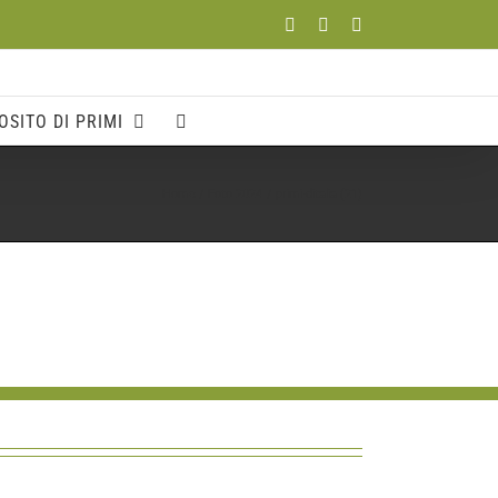
Facebook
YouTube
Instagram
OSITO DI PRIMI
Home
Foto 2024
primi-ditalia (21)