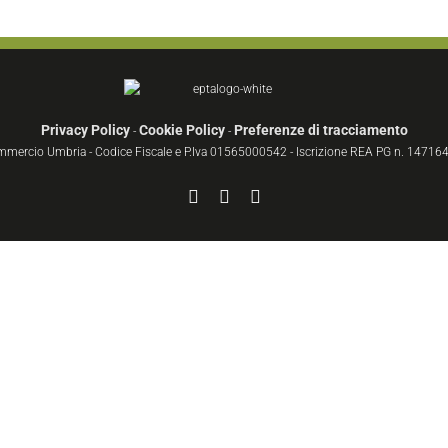
Privacy Policy
Cookie Policy
Preferenze di tracciamento
-
-
ommercio Umbria - Codice Fiscale e P.Iva 01565000542 - Iscrizione REA PG n. 147164 
Facebook
YouTube
Instagram