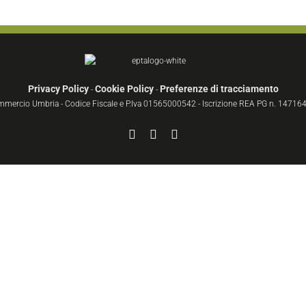
Privacy Policy
Cookie Policy
Preferenze di tracciamento
-
-
ommercio Umbria - Codice Fiscale e P.Iva 01565000542 - Iscrizione REA PG n. 147164 
Facebook
YouTube
Instagram