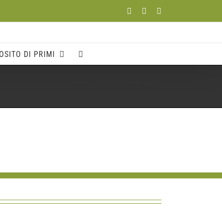
Facebook
YouTube
Instagram
OSITO DI PRIMI
Home
Foto 2024
primi-ditalia (1)