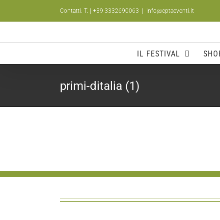
Salta
Contatti: T.
| +39 3332690063
|
info@eptaeventi.it
al
contenuto
IL FESTIVAL
SHO
primi-ditalia (1)