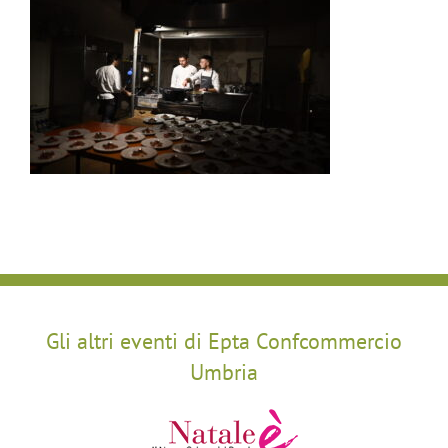
Gli altri eventi di Epta Confcommercio
Umbria