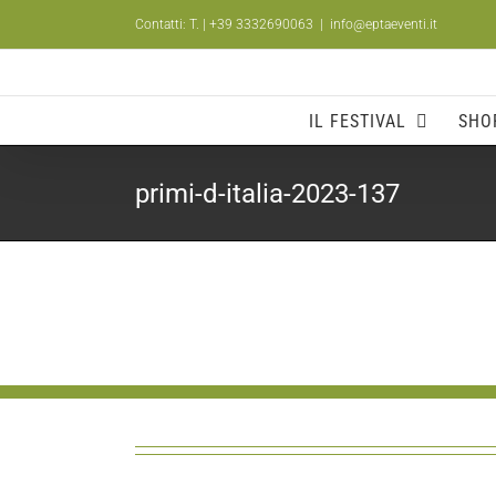
Salta
Contatti: T.
| +39 3332690063
|
info@eptaeventi.it
al
contenuto
IL FESTIVAL
SHO
primi-d-italia-2023-137