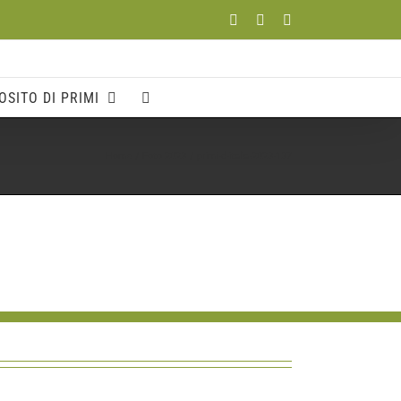
Facebook
YouTube
Instagram
OSITO DI PRIMI
Home
Foto 2023
primi-d-italia-2023-137