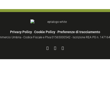
Privacy Policy
Cookie Policy
Preferenze di tracciamento
-
-
ommercio Umbria - Codice Fiscale e P.Iva 01565000542 - Iscrizione REA PG n. 147164 
Facebook
YouTube
Instagram