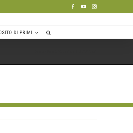
Facebook
YouTube
Instagram
SITO DI PRIMI
Home
Foto 2023
primi-d-italia-2023-132