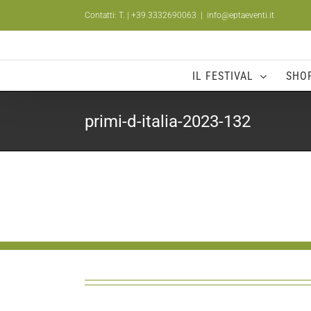
Salta
Contatti: T.
| +39 3332690063
|
info@eptaeventi.it
al
contenuto
IL FESTIVAL
SHO
primi-d-italia-2023-132