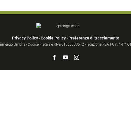
Privacy Policy
Cookie Policy
Preferenze di tracciamento
-
-
ommercio Umbria - Codice Fiscale e P.Iva 01565000542 - Iscrizione REA PG n. 147164 
Facebook
YouTube
Instagram