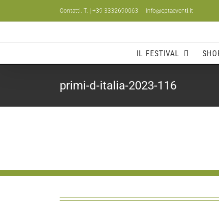
Salta
Contatti: T.
| +39 3332690063
|
info@eptaeventi.it
al
contenuto
IL FESTIVAL
SHO
primi-d-italia-2023-116