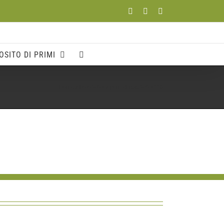
Facebook
YouTube
Instagram
OSITO DI PRIMI
Home
Foto 2023
primi-d-italia-2023-116