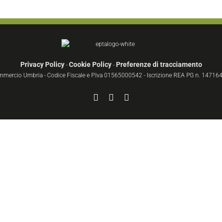
Privacy Policy
Cookie Policy
Preferenze di tracciamento
-
-
ommercio Umbria - Codice Fiscale e P.Iva 01565000542 - Iscrizione REA PG n. 147164 
Facebook
YouTube
Instagram