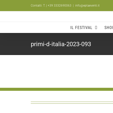
Salta
Contatti: T.
| +39 3332690063
|
info@eptaeventi.it
al
contenuto
IL FESTIVAL
SHO
primi-d-italia-2023-093