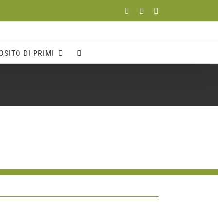
Facebook
YouTube
Instagram
OSITO DI PRIMI
Home
Foto 2023
primi-d-italia-2023-093