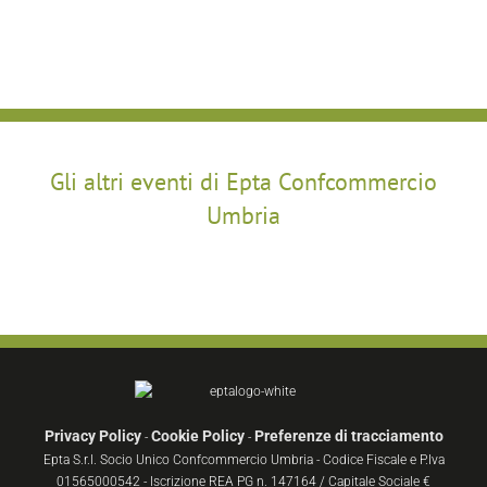
Gli altri eventi di Epta Confcommercio
Umbria
Privacy Policy
Cookie Policy
Preferenze di tracciamento
-
-
Epta S.r.l. Socio Unico Confcommercio Umbria - Codice Fiscale e P.Iva
01565000542 - Iscrizione REA PG n. 147164 / Capitale Sociale €