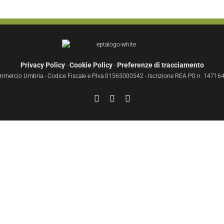
Privacy Policy
Cookie Policy
Preferenze di tracciamento
-
-
ommercio Umbria - Codice Fiscale e P.Iva 01565000542 - Iscrizione REA PG n. 147164 
Facebook
YouTube
Instagram