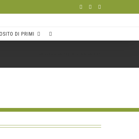
Facebook
YouTube
Instagram
OSITO DI PRIMI
Home
Foto 2023
primi-d-italia-2023-085