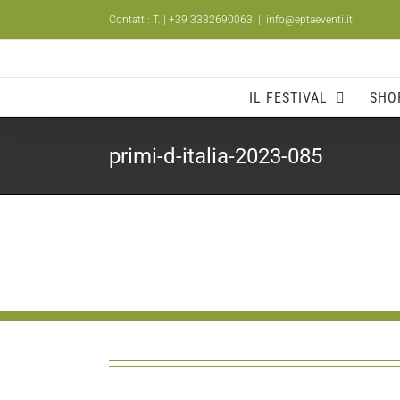
Salta
Contatti: T.
| +39 3332690063
|
info@eptaeventi.it
al
contenuto
IL FESTIVAL
SHO
primi-d-italia-2023-085