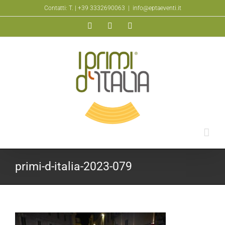
Salta
Contatti: T.
| +39 3332690063
|
info@eptaeventi.it
al
Facebook
YouTube
Instagram
contenuto
primi-d-italia-2023-079