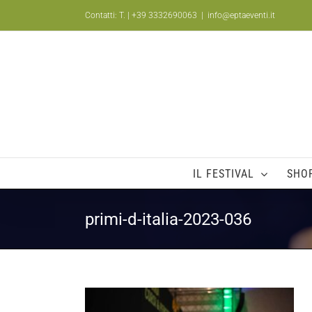
Salta
Contatti: T.
| +39 3332690063
|
info@eptaeventi.it
al
contenuto
IL FESTIVAL
SHO
primi-d-italia-2023-036