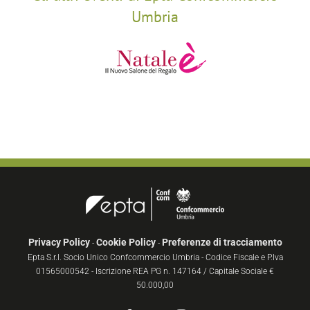
Umbria
Privacy Policy
Cookie Policy
Preferenze di tracciamento
-
-
Epta S.r.l. Socio Unico Confcommercio Umbria - Codice Fiscale e P.Iva
01565000542 - Iscrizione REA PG n. 147164 / Capitale Sociale €
50.000,00