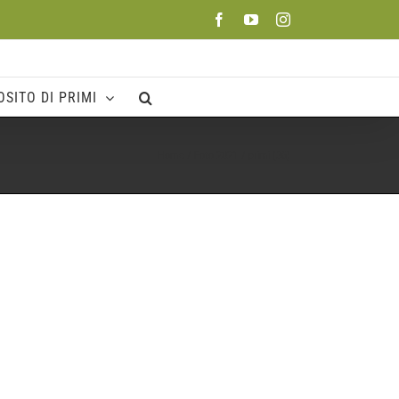
Facebook
YouTube
Instagram
SITO DI PRIMI
Home
Foto 2021
primi (36)