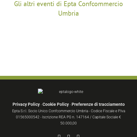
Gli altri eventi di Epta Confcommercio
Umbria
Privacy Policy
Cookie Policy
Preferenze di tracciamento
-
-
Epta S.r.l. Socio Unico Confcommercio Umbria - Codice Fiscale e P.Iva
01565000542 - Iscrizione REA PG n. 147164 / Capitale Sociale €
50.000,00
Facebook
YouTube
Instagram