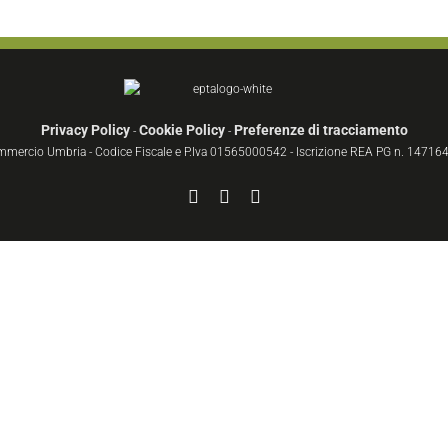
Privacy Policy
Cookie Policy
Preferenze di tracciamento
-
-
ommercio Umbria - Codice Fiscale e P.Iva 01565000542 - Iscrizione REA PG n. 147164 
Facebook
YouTube
Instagram