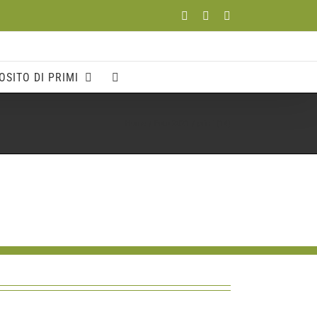
Facebook
YouTube
Instagram
OSITO DI PRIMI
Home
Foto 2021
primi (14)