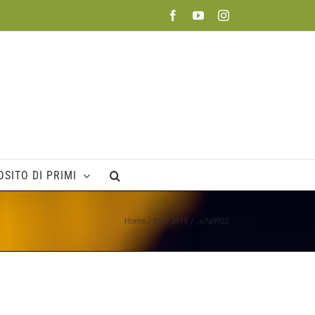
Facebook
YouTube
Instagram
SITO DI PRIMI
Home
Foto 2019
_u7a9922