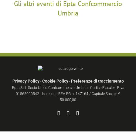
Gli altri eventi di Epta Confcommercio
Umbria
Privacy Policy
Cookie Policy
Preferenze di tracciamento
-
-
Epta S.r.l. Socio Unico Confcommercio Umbria - Codice Fiscale e P.Iva
01565000542 - Iscrizione REA PG n. 147164 / Capitale Sociale €
50.000,00
Facebook
YouTube
Instagram