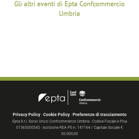
Gli altri eventi di Epta Confcommercio
Umbria
Privacy Policy
Cookie Policy
Preferenze di tracciamento
-
-
Epta S.r.l. Socio Unico Confcommercio Umbria - Codice Fiscale e P.Iva
01565000542 - Iscrizione REA PG n. 147164 / Capitale Sociale €
50.000,00