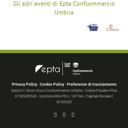
Gli altri eventi di Epta Confcommercio
Umbria
Privacy Policy
Cookie Policy
Preferenze di tracciamento
-
-
Epta S.r.l. Socio Unico Confcommercio Umbria - Codice Fiscale e P.Iva
01565000542 - Iscrizione REA PG n. 147164 / Capitale Sociale €
50.000,00
Facebook
YouTube
Instagram