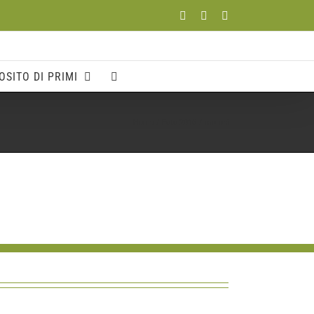
Facebook
YouTube
Instagram
OSITO DI PRIMI
Home
Foto 2016
moroni