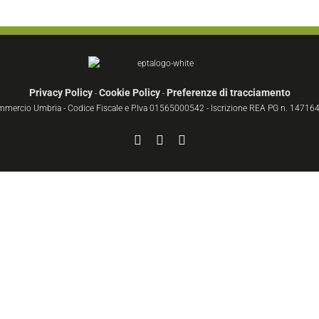
Privacy Policy
Cookie Policy
Preferenze di tracciamento
-
-
ommercio Umbria - Codice Fiscale e P.Iva 01565000542 - Iscrizione REA PG n. 147164 
Facebook
YouTube
Instagram