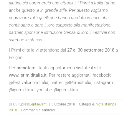
aiutino sia commercio che cittadini. I Primi d’Italia fanno
anche questo, e in grande stile.
Per questo vogliamo
ringraziare tutti quelli che hanno creduto in noi e che
continuano a dare il loro supporto alla manifestazione:
partner, sponsor e istituzioni. Senza di loro il Festival non
sarebbe lo stesso.
I Primi d’Italia vi attendono dal
27 al 30 settembre 2018
a
Foligno!
Per
prenotare
i tanti appuntamenti visitate il sito:
www.iprimiditalia.it
. Per restare aggiornati: facebook:
@festivaliprimiditalia; twitter: @IPrimidItalia; instagram:
@iprimiditalia; youtube: @iprimiditalia
Di
USR_press_eptaeventi
|
5 Ottobre 2018
|
Categorie:
Note stampa
su
2018
|
Commenti disabilitati
I
Primi
d’Italia