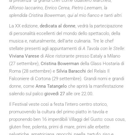
la presenza di grandi Chef come Gualtiero Marchesi,
Alfonso Iaccarino, Enrico Cerea, Pietro Leemam, la
splendida Cristina Bowerman, qui al mio fianco e tanti altri.
La XX edizione,
dedicata al donne
, vedrà la partecipazione
di personalità eccellenti del mondo dello spettacolo, della
musica e, naturalmente, dell’arte culinaria. Tre le chef
stellate presenti agli appuntamenti di
A Tavola con le Stelle
:
Viviana Varese
di Alice ristorante presso Eataly a Milano
(27 settembre),
Cristina Bowerman
della Glass Hostaria di
Roma (28 settembre) e
Silvia Baracchi
del Relais Il
Falconiere di Cortona (29 settembre). Grandi nomi e grandi
donne, come
Anna Tatangelo
che aprirà la manifestazione
salendo sul palco
giovedì 27
alle ore 22.00.
Il Festival veste così a festa l’intero centro storico,
promuovendo la cultura del primo piatto in tavola e
proponendo ben 16 imperdibili Villaggi del Gusto: cous cous,
gluten free, polenta, primi di mare, primi alle erbette
selvatiche, amatriciana, gnocchi, paella, tartufo, riso e