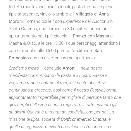
tortello mantovano, tipicità locali, pasta fresca e ripiena,
tipicità toscane, vini, olio umbro e il
Villaggio di Anna
Moroni
! Tornano poi le
Food Experience
dell’Auditorium
Santa Caterina, che domenica 30 ospiterà anche un
appuntamento per i più piccolo:
Il Pranzo con Masha
di
Masha & Orso, alle ore 13.00. I due personaggi attendono i
bambini anche alle 16.00 presso l’auditorium
San
Domenico
con un divertentissimo spettacolo.
Crediamo molto
– conclude
Amoni
–
nella nostra
manifestazione.
Amiamo la pasta e il nostro Paese e
vogliamo rappresentarlo al meglio. I nostri obbiettivi
continuano a crescere, così come il nostro Festival, ormai
appuntamento imperdibile per migliaia di persone tanto che
gli alberghi della zona hanno registrato il tutto esaurito già
da giorni. Questa è una grande soddisfazione per noi. La
missione di Epta, società di
Confcommercio Umbria
, è
quella di organizzare eventi che rilancino l’economica e