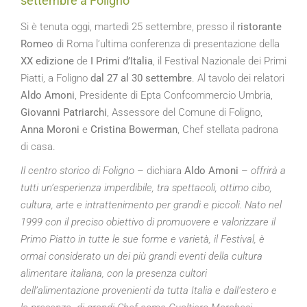
settembre a Foligno
Si è tenuta oggi, martedì 25 settembre, presso il
ristorante
Romeo
di Roma l’ultima conferenza di presentazione della
XX edizione
de
I
Primi d’Italia
, il Festival Nazionale dei Primi
Piatti, a Foligno
dal 27 al 30 settembre
. Al tavolo dei relatori
Aldo Amoni
, Presidente di Epta Confcommercio Umbria,
Giovanni Patriarchi
, Assessore del Comune di Foligno,
Anna Moroni
e
Cristina Bowerman
, Chef stellata padrona
di casa.
Il centro storico di Foligno
– dichiara
Aldo Amoni
–
offrirà a
tutti un’esperienza imperdibile, tra spettacoli, ottimo cibo,
cultura, arte e intrattenimento per grandi e piccoli. Nato nel
1999 con il preciso obiettivo di promuovere e valorizzare il
Primo Piatto in tutte le sue forme e varietà, il Festival, è
ormai considerato un dei più grandi eventi della cultura
alimentare italiana, con la presenza cultori
dell’alimentazione provenienti da tutta Italia e dall’estero e