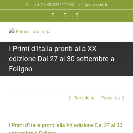
Salta
Contatti: T.
| +39 3332690063
|
info@eptaeventi.it
al
Facebook
YouTube
Instagram
contenuto
I Primi d’Italia pronti alla XX
edizione Dal 27 al 30 settembre a
Foligno
Precedente
Prossimo
I Primi d’Italia pronti alla XX edizione Dal 27 al 30