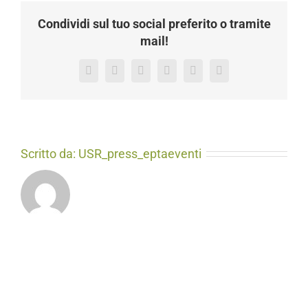
pronti
alla
Condividi sul tuo social preferito o tramite
XX
mail!
edizione
Dal
27
Facebook
X
LinkedIn
Tumblr
Pinterest
Email
al
30
settembre
a
Foligno
Scritto da:
USR_press_eptaeventi