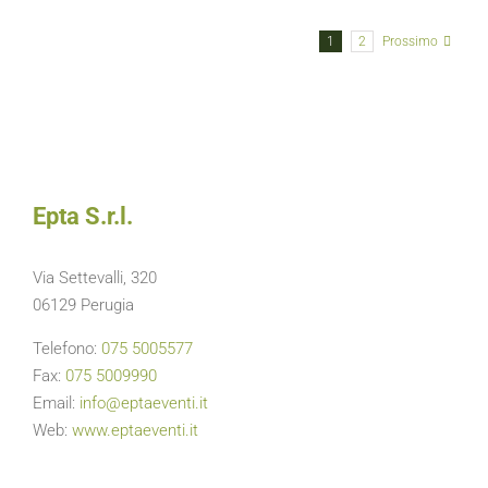
de
I
1
2
Prossimo
Primi
d’Italia
è
cominciat
in
grande
stile
–
Epta S.r.l.
Ecco
gli
appuntame
Via Settevalli, 320
del
06129 Perugia
weekend
Telefono:
075 5005577
Fax:
075 5009990
Email:
info@eptaeventi.it
Web:
www.eptaeventi.it