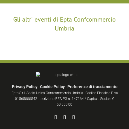
Gli altri eventi di Epta Confcommercio
Umbria
Privacy Policy
Cookie Policy
Preferenze di tracciamento
-
-
Epta S.r.l. Socio Unico Confcommercio Umbria - Codice Fiscale e P.Iva
01565000542 - Iscrizione REA PG n. 147164 / Capitale Sociale €
50.000,00
Facebook
YouTube
Instagram