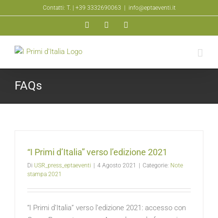
Salta
Contatti: T.
| +39 3332690063
|
info@eptaeventi.it
al
Facebook
YouTube
Instagram
contenuto
FAQs
“I Primi d’Italia” verso l’edizione 2021
Di
USR_press_eptaeventi
|
4 Agosto 2021
|
Categorie:
Note
stampa 2021
“I Primi d’Italia” verso l’edizione 2021: accesso con