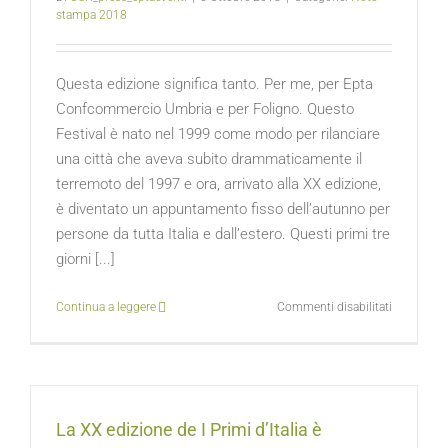
stampa 2018
–
Un
grande
successo
Questa edizione significa tanto. Per me, per Epta
e
Confcommercio Umbria e per Foligno. Questo
lo
Festival è nato nel 1999 come modo per rilanciare
sguardo
una città che aveva subito drammaticamente il
verso
il
terremoto del 1997 e ora, arrivato alla XX edizione,
2019
è diventato un appuntamento fisso dell’autunno per
persone da tutta Italia e dall’estero. Questi primi tre
giorni [...]
su
Continua a leggere
Commenti disabilitati
I
Primi
d’Italia
2018
–
La XX edizione de I Primi d’Italia è
Le
parole