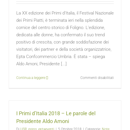
La XX edizione dei Primi d’Italia, il Festival Nazionale
dei Primi Piatti, è terminata ieri nella splendida
cornice del centro storico di Foligno. L’edizione,
dedicata alle donne, ha confermato il suo trend
positivo di crescita, con grande soddisfazione dei
visitatori, dei partner e della società organizzatrice,
Epta Confcommercio Umbria. È stata – spiega
Aldo Amoni, Presidente [...]
su
Continua a leggere
Commenti disabilitati
Si
conclude
la
XX
edizione
I Primi d’Italia 2018 – Le parole del
de
I
Presidente Aldo Amoni
Primi
Di
USR_press_eptaeventi
|
5 Ottobre 2018
|
Categorie:
Note
d’Italia