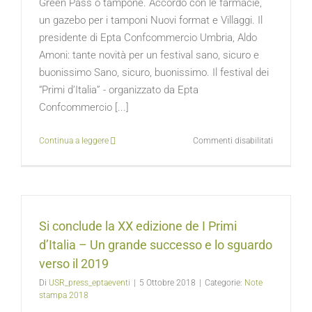
Green Pass o tampone. Accordo con le farmacie,
un gazebo per i tamponi Nuovi format e Villaggi. Il
presidente di Epta Confcommercio Umbria, Aldo
Amoni: tante novità per un festival sano, sicuro e
buonissimo Sano, sicuro, buonissimo. Il festival dei
“Primi d’Italia” - organizzato da Epta
Confcommercio [...]
su
Continua a leggere
Commenti disabilitati
“I
Primi
d’Italia”
verso
l’edizione
Si conclude la XX edizione de I Primi
2021
d’Italia – Un grande successo e lo sguardo
verso il 2019
Di
USR_press_eptaeventi
|
5 Ottobre 2018
|
Categorie:
Note
stampa 2018