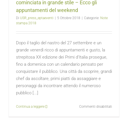
cominciata in grande stile – Ecco gli
del
appuntamenti del weekend
Presidente
Aldo
Di
USR_press_eptaeventi
|
5 Ottobre 2018
|
Categorie:
Note
Amoni
stampa 2018
Dopo il taglio del nastro del 27 settembre e un
grande venerdì ricco di appuntamenti e gusto, la
strepitosa XX edizione dei Primi d’Italia prosegue,
fino a domenica con un calendario pensato per
conquistare il pubblico. Una città da scoprire, grandi
chef da ascoltare, primi piatti da assaggiare e
personaggi da incontrare attendo il numeroso
pubblico [...]
su
Continua a leggere
Commenti disabilitati
La
XX
edizione