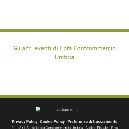
Gli altri eventi di Epta Confcommercio
Umbria
Privacy Policy
Cookie Policy
Preferenze di tracciamento
-
-
Epta S.r.l. Socio Unico Confcommercio Umbria - Codice Fiscale e P.Iva