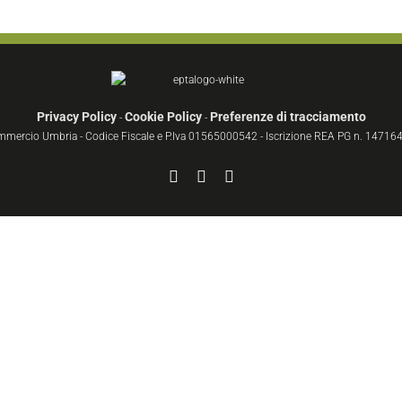
Privacy Policy
Cookie Policy
Preferenze di tracciamento
-
-
ommercio Umbria - Codice Fiscale e P.Iva 01565000542 - Iscrizione REA PG n. 147164 
Facebook
YouTube
Instagram