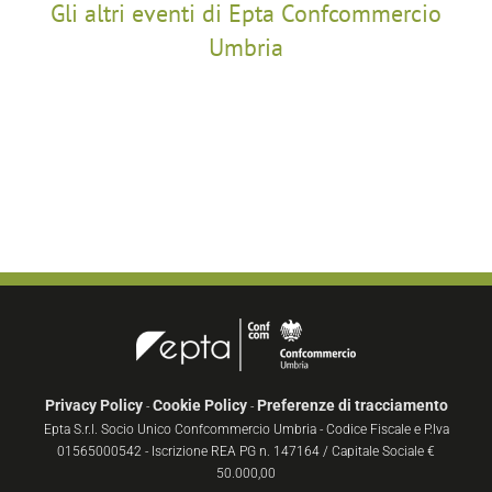
Gli altri eventi di Epta Confcommercio
Umbria
Privacy Policy
Cookie Policy
Preferenze di tracciamento
-
-
Epta S.r.l. Socio Unico Confcommercio Umbria - Codice Fiscale e P.Iva
01565000542 - Iscrizione REA PG n. 147164 / Capitale Sociale €
50.000,00